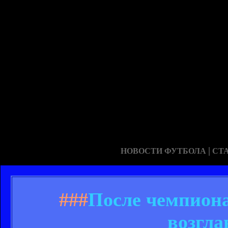
|
НОВОСТИ ФУТБОЛА
СТ
###
После чемпион
возгла